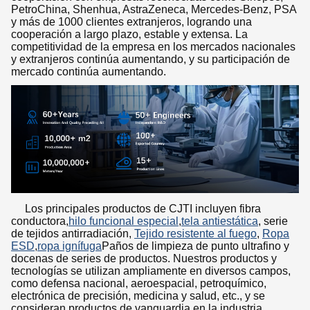
PetroChina, Shenhua, AstraZeneca, Mercedes-Benz, PSA
y más de 1000 clientes extranjeros, logrando una
cooperación a largo plazo, estable y extensa. La
competitividad de la empresa en los mercados nacionales
y extranjeros continúa aumentando, y su participación de
mercado continúa aumentando.
Los principales productos de CJTI incluyen fibra
conductora,
hilo funcional especial
,
tela antiestática
, serie
de tejidos antirradiación,
Tejido resistente al fuego
,
Ropa
ESD
,
ropa ignífuga
Paños de limpieza de punto ultrafino y
docenas de series de productos. Nuestros productos y
tecnologías se utilizan ampliamente en diversos campos,
como defensa nacional, aeroespacial, petroquímico,
electrónica de precisión, medicina y salud, etc., y se
consideran productos de vanguardia en la industria.