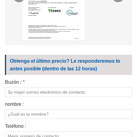
Obtenga el último precio? Le responderemos lo
antes posible (dentro de las 12 horas)
Buzón :
*
nombre :
Teléfono :