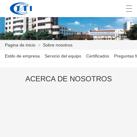
العربية
česky
Deutsch
English
E
Pagina de inicio
>
Sobre nosotros
Estilo de empresa
Servicio del equipo
Certificados
Preguntas f
PAGINA DE INICIO
PRODUCTOS
ACERCA DE NOSOTROS
PERSONALIZACIÓN
SOBRE NOSOTROS
NOTICIAS
INDUSTRIA