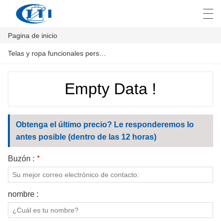
Pagina de inicio
العربية
česky
Deutsch
English
E
Telas y ropa funcionales personalizadas
Empty Data !
PAGINA DE INICIO
PRODUCTOS
Obtenga el último precio? Le responderemos lo
antes posible (dentro de las 12 horas)
PERSONALIZACIÓN
Buzón :
*
SOBRE NOSOTROS
NOTICIAS
nombre :
INDUSTRIA