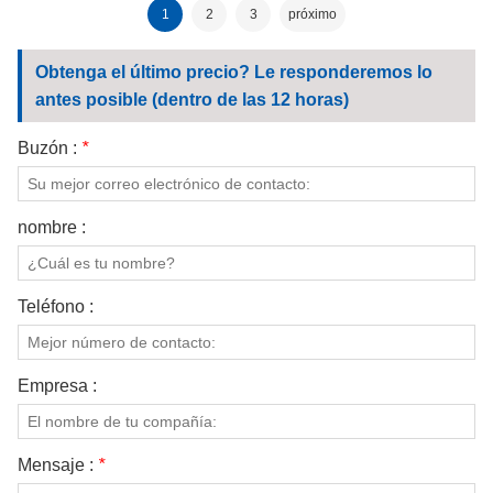
1
2
3
próximo
Obtenga el último precio? Le responderemos lo
antes posible (dentro de las 12 horas)
Buzón :
*
nombre :
Teléfono :
Empresa :
Mensaje :
*