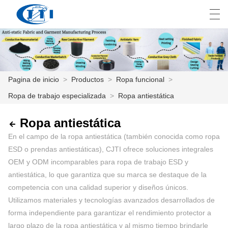
العربية
česky
Deutsch
English
E
Pagina de inicio
>
Productos
>
Ropa funcional
>
Ropa de trabajo especializada
>
Ropa antiestática
PAGINA DE INICIO
PRODUCTOS
Ropa antiestática
En el campo de la ropa antiestática (también conocida como ropa
PERSONALIZACIÓN
ESD o prendas antiestáticas), CJTI ofrece soluciones integrales
OEM y ODM incomparables para ropa de trabajo ESD y
SOBRE NOSOTROS
antiestática, lo que garantiza que su marca se destaque de la
competencia con una calidad superior y diseños únicos.
NOTICIAS
Utilizamos materiales y tecnologías avanzados desarrollados de
INDUSTRIA
forma independiente para garantizar el rendimiento protector a
largo plazo de la ropa antiestática y al mismo tiempo brindarle