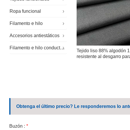
Ropa funcional
Telas especiales
Filamento e hilo
Tejido sostenible
Ropa de trabajo especializada
Accesorios antiestáticos
Tejido para exteriores
Ropa para salas blancas
Hilo ignífugo
Filamento e hilo conductores
Ropa de trabajo en general
Guantes antiestáticos
Tejido liso 88% algodón 1
resistente al desgarro par
Ropa de trabajo corporativa
Sombrero antiestático
Ropa de trabajo informal
Zapatos antiestáticos
Uniforme escolar
Toallitas de microfibra
Obtenga el último precio? Le responderemos lo ante
Buzón :
*