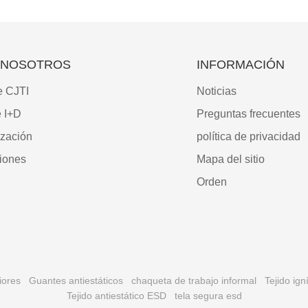
 NOSOTROS
INFORMACIÓN
e CJTI
Noticias
e I+D
Preguntas frecuentes
ización
política de privacidad
ciones
Mapa del sitio
Orden
iores
Guantes antiestáticos
chaqueta de trabajo informal
Tejido ign
Tejido antiestático ESD
tela segura esd