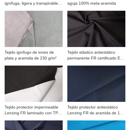
ignífuga, ligera y transpirable,
aguja 100% meta-aramida
120 g/m².
Tejido ignífugo de iones de
Tejido elástico antiestático
plata y aramida de 230 g/m²
permanente FR certificado EN
ASTM 185
Tejido protector impermeable
Tejido protector antiestático
Lenzing FR laminado con TPU
Lenzing FR de aramida de 150
y aramida
g/m² con certificación UL.