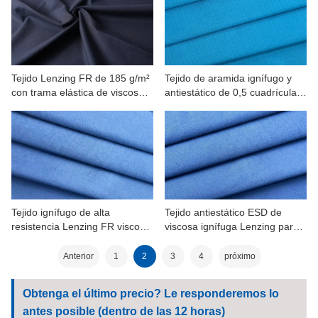
Tejido Lenzing FR de 185 g/m²
Tejido de aramida ignífugo y
con trama elástica de viscosa y
antiestático de 0,5 cuadrículas
aramida, antiestático y
y 200 g/m².
antidesgarro.
Tejido ignífugo de alta
Tejido antiestático ESD de
resistencia Lenzing FR viscosa
viscosa ignífuga Lenzing para
ESD
ropa de trabajo.
Anterior
1
2
3
4
próximo
Obtenga el último precio? Le responderemos lo
antes posible (dentro de las 12 horas)