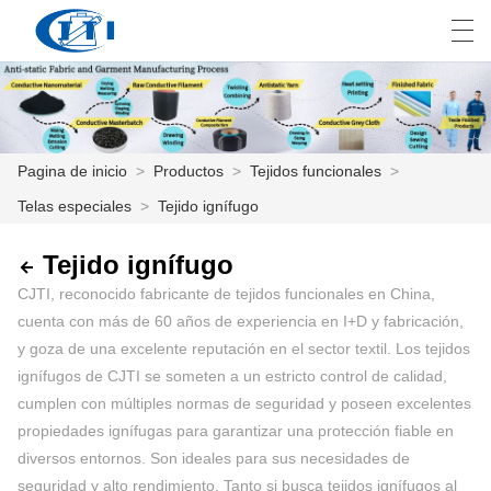
العربية
česky
Deutsch
English
E
Pagina de inicio
>
Productos
>
Tejidos funcionales
>
Telas especiales
>
Tejido ignífugo
PAGINA DE INICIO
PRODUCTOS
Tejido ignífugo
CJTI, reconocido fabricante de tejidos funcionales en China,
PERSONALIZACIÓN
cuenta con más de 60 años de experiencia en I+D y fabricación,
y goza de una excelente reputación en el sector textil. Los tejidos
SOBRE NOSOTROS
ignífugos de CJTI se someten a un estricto control de calidad,
cumplen con múltiples normas de seguridad y poseen excelentes
NOTICIAS
propiedades ignífugas para garantizar una protección fiable en
INDUSTRIA
diversos entornos. Son ideales para sus necesidades de
seguridad y alto rendimiento. Tanto si busca tejidos ignífugos al