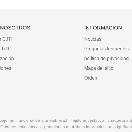
 NOSOTROS
INFORMACIÓN
e CJTI
Noticias
e I+D
Preguntas frecuentes
ización
política de privacidad
ciones
Mapa del sitio
Orden
ajo multifuncional de alta visibilidad
Tejido antiestático
chaqueta ant
Guantes antiestáticos
pantalones de trabajo informales
tela ignífuga