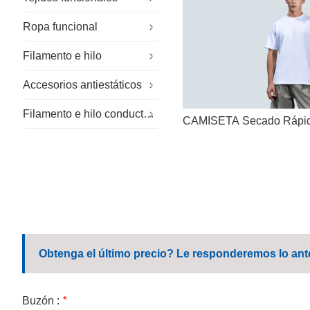
Ropa funcional
Telas especiales
Filamento e hilo
Tejido sostenible
Ropa de trabajo especializada
Accesorios antiestáticos
Tejido para exteriores
Ropa para salas blancas
Hilo ignífugo
Filamento e hilo conductores
Ropa de trabajo en general
Guantes antiestáticos
CAMISETA Secado Rápi
Ropa de trabajo corporativa
Sombrero antiestático
Ropa de trabajo informal
Zapatos antiestáticos
Uniforme escolar
Toallitas de microfibra
Obtenga el último precio? Le responderemos lo ante
Buzón :
*