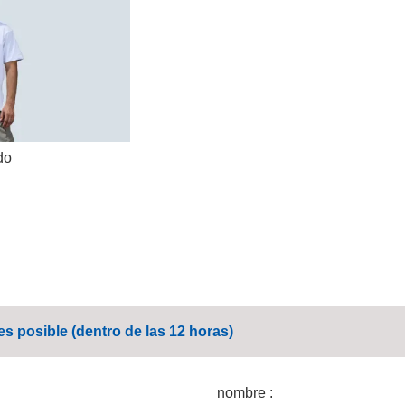
do
s posible (dentro de las 12 horas)
nombre :