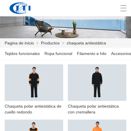
العربية
česky
Deutsch
English
E
Pagina de inicio
>
Productos
>
chaqueta antiestática
Tejidos funcionales
Ropa funcional
Filamento e hilo
Accesorios
PAGINA DE INICIO
PRODUCTOS
PERSONALIZACIÓN
SOBRE NOSOTROS
Chaqueta polar antiestática de
Chaqueta polar antiestática
NOTICIAS
cuello redondo
con cremallera
INDUSTRIA