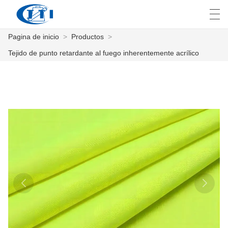
Pagina de inicio
>
Productos
>
العربية
česky
Deutsch
English
E
Tejido de punto retardante al fuego inherentemente acrílico
PAGINA DE INICIO
PRODUCTOS
PERSONALIZACIÓN
SOBRE NOSOTROS
NOTICIAS
INDUSTRIA