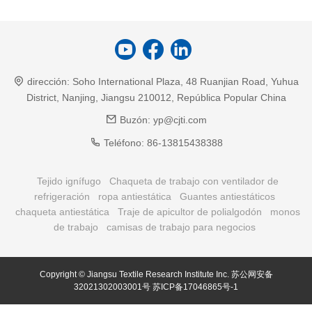
dirección:
Soho International Plaza, 48 Ruanjian Road, Yuhua
District, Nanjing, Jiangsu 210012, República Popular China
Buzón:
yp@cjti.com
Teléfono:
86-13815438388
Tejido ignífugo
Chaqueta de trabajo con ventilador de
refrigeración
ropa antiestática
Guantes antiestáticos
chaqueta antiestática
Traje de apicultor de polialgodón
monos
de trabajo
camisas de trabajo para negocios
Copyright © Jiangsu Textile Research Institute Inc.
苏公网安备
32021302003001号
苏ICP备17046865号-1