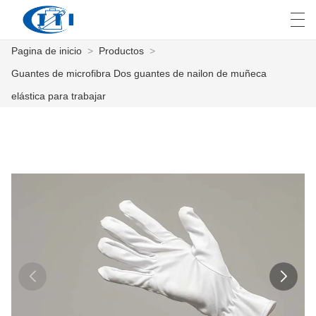
Pagina de inicio
>
Productos
>
العربية
česky
Deutsch
English
E
Guantes de microfibra Dos guantes de nailon de muñeca
elástica para trabajar
PAGINA DE INICIO
PRODUCTOS
PERSONALIZACIÓN
SOBRE NOSOTROS
NOTICIAS
INDUSTRIA