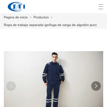
Pagina de inicio
>
Productos
>
العربية
česky
Deutsch
English
E
Ropa de trabajo separada ignífuga de sarga de algodón puro
PAGINA DE INICIO
PRODUCTOS
PERSONALIZACIÓN
SOBRE NOSOTROS
NOTICIAS
INDUSTRIA